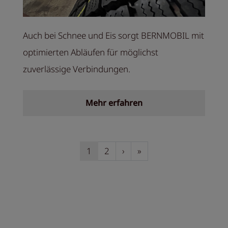
Auch bei Schnee und Eis sorgt BERNMOBIL mit
optimierten Abläufen für möglichst
zuverlässige Verbindungen.
Mehr erfahren
Seitennummerierung
Nächste Seite
Letzte Seite
1
2
›
»