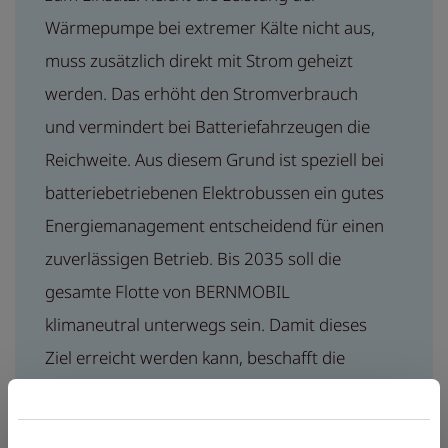
Wärmepumpe bei extremer Kälte nicht aus,
muss zusätzlich direkt mit Strom geheizt
werden. Das erhöht den Stromverbrauch
und vermindert bei Batteriefahrzeugen die
Reichweite. Aus diesem Grund ist speziell bei
batteriebetriebenen Elektrobussen ein gutes
Energiemanagement entscheidend für einen
zuverlässigen Betrieb. Bis 2035 soll die
gesamte Flotte von BERNMOBIL
klimaneutral unterwegs sein. Damit dieses
Ziel erreicht werden kann, beschafft die
Transportunternehmung gemäss dem
Auftrag der Stadt Bern nur noch fossilfrei