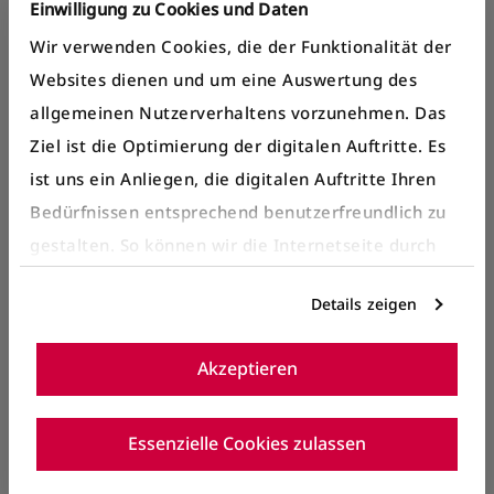
betriebene Fahrzeuge mit einer ökologisch
Einwilligung zu Cookies und Daten
verträglichen Klimatisierung.
Wir verwenden Cookies, die der Funktionalität der
Websites dienen und um eine Auswertung des
allgemeinen Nutzerverhaltens vorzunehmen. Das
Ziel ist die Optimierung der digitalen Auftritte. Es
ist uns ein Anliegen, die digitalen Auftritte Ihren
Bedürfnissen entsprechend benutzerfreundlich zu
gestalten. So können wir die Internetseite durch
gezielte Inhalte oder Informationen auf der
Details zeigen
Internetseite, die für Sie interessant sein können,
BERNMOBIL eMagazin
optimieren.
Akzeptieren
Details entnehmen Sie bitte unserer
Mehr Informationen und Einblicke rund um den
Datenschutzerklärung
.
öffentlichen Verkehr in Bern.
Essenzielle Cookies zulassen