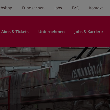
a menu
ebshop
Fundsachen
Jobs
FAQ
Kontakt
n
Abos & Tickets
Unternehmen
Jobs & Karriere