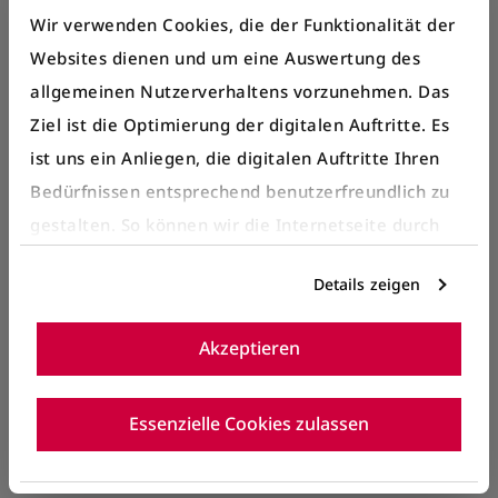
Wir verwenden Cookies, die der Funktionalität der
Herausforderungen diese komplexen
Websites dienen und um eine Auswertung des
Bauvorhaben sowohl für die BLS als auch bei
allgemeinen Nutzerverhaltens vorzunehmen. Das
BERNMOBIL als betroffener
Ziel ist die Optimierung der digitalen Auftritte. Es
Transportunternehmung mit sich bringen.
ist uns ein Anliegen, die digitalen Auftritte Ihren
Alle Änderungen im Überblick nach Linie:
Bedürfnissen entsprechend benutzerfreundlich zu
gestalten. So können wir die Internetseite durch
gezielte Inhalte oder Informationen auf der
Buslinie 160
Details zeigen
Internetseite, die für Sie interessant sein können,
optimieren.
Buslinie 162
Akzeptieren
Details entnehmen Sie bitte unserer
Datenschutzerklärung
.
Buslinie 165 und 166
Essenzielle Cookies zulassen
Buslinie 168