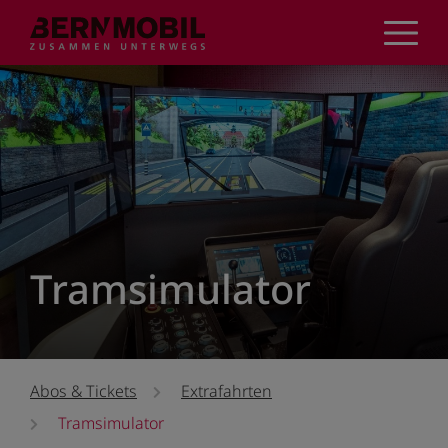
Direkt
zum
Inhalt
Tramsimulator
Abos & Tickets
Extrafahrten
Tramsimulator