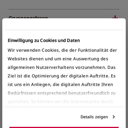
Gruppengrössen
Dauer & Preis:
Einwilligung zu Cookies und Daten
Wir verwenden Cookies, die der Funktionalität der
Mindestalter
Websites dienen und um eine Auswertung des
allgemeinen Nutzerverhaltens vorzunehmen. Das
Ziel ist die Optimierung der digitalen Auftritte. Es
ist uns ein Anliegen, die digitalen Auftritte Ihren
Sichern Sie sich Ihr Ticket
Bedürfnissen entsprechend benutzerfreundlich zu
oder Ihren Gutschein
gestalten. So können wir die Internetseite durch
gezielte Inhalte oder Informationen auf der
Haben Sie Fragen oder möchten Sie telefonisch
Details zeigen
Internetseite, die für Sie interessant sein können,
buchen?
optimieren.