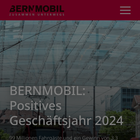
Direkt
zum
Inhalt
BERNMOBIL:
Positives
Geschäftsjahr 2024
99 Millionen Fahrgäste und ein Gewinn von 3,3