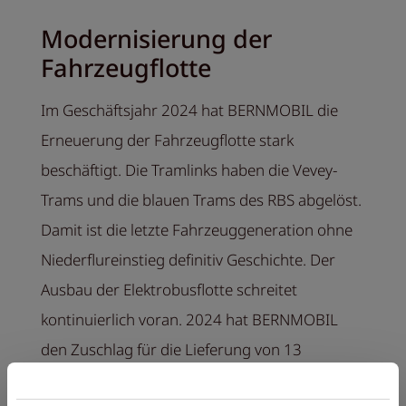
Modernisierung der
Fahrzeugflotte
Im Geschäftsjahr 2024 hat BERNMOBIL die
Erneuerung der Fahrzeugflotte stark
beschäftigt. Die Tramlinks haben die Vevey-
Trams und die blauen Trams des RBS abgelöst.
Damit ist die letzte Fahrzeuggeneration ohne
Niederflureinstieg definitiv Geschichte. Der
Ausbau der Elektrobusflotte schreitet
kontinuierlich voran. 2024 hat BERNMOBIL
den Zuschlag für die Lieferung von 13
Doppelgelenktrolleybussen an die Firma