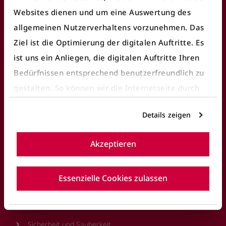
Footer
Websites dienen und um eine Auswertung des
allgemeinen Nutzerverhaltens vorzunehmen. Das
Häufige Anliegen
Ziel ist die Optimierung der digitalen Auftritte. Es
ist uns ein Anliegen, die digitalen Auftritte Ihren
Fundbüro finden
Bedürfnissen entsprechend benutzerfreundlich zu
gestalten. So können wir die Internetseite durch
Fahrausweiskontrolle
gezielte Inhalte oder Informationen auf der
Ticket/Abo kaufen
Details zeigen
Internetseite, die für Sie interessant sein können,
öV Plus App nutzen
optimieren.
Akzeptieren
Details entnehmen Sie bitte unserer
E-Ticket
Datenschutzerklärung
.
Fahrgastrechte
Essenzielle Cookies zulassen
Reisen mit BERNMOBIL
Sicherheit und Sauberkeit