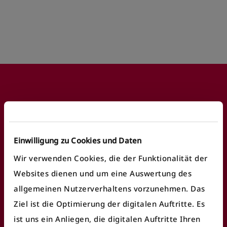
Footer
Häufige Anliegen
Einwilligung zu Cookies und Daten
Wir verwenden Cookies, die der Funktionalität der
Fundbüro finden
Websites dienen und um eine Auswertung des
Fahrausweiskontrolle
allgemeinen Nutzerverhaltens vorzunehmen. Das
Ziel ist die Optimierung der digitalen Auftritte. Es
Ticket/Abo kaufen
ist uns ein Anliegen, die digitalen Auftritte Ihren
öV Plus App nutzen