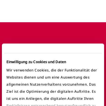
Footer
Häufige Anliegen
Einwilligung zu Cookies und Daten
Fundbüro finden
Wir verwenden Cookies, die der Funktionalität der
Websites dienen und um eine Auswertung des
Fahrausweiskontrolle
allgemeinen Nutzerverhaltens vorzunehmen. Das
Ticket/Abo kaufen
Ziel ist die Optimierung der digitalen Auftritte. Es
öV Plus App nutzen
ist uns ein Anliegen, die digitalen Auftritte Ihren
Bedürfnissen entsprechend benutzerfreundlich zu