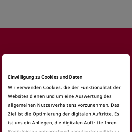
Footer
Häufige Anliegen
Einwilligung zu Cookies und Daten
Fundbüro finden
Wir verwenden Cookies, die der Funktionalität der
Websites dienen und um eine Auswertung des
Fahrausweiskontrolle
allgemeinen Nutzerverhaltens vorzunehmen. Das
Ticket/Abo kaufen
Ziel ist die Optimierung der digitalen Auftritte. Es
öV Plus App nutzen
ist uns ein Anliegen, die digitalen Auftritte Ihren
Bedürfnissen entsprechend benutzerfreundlich zu