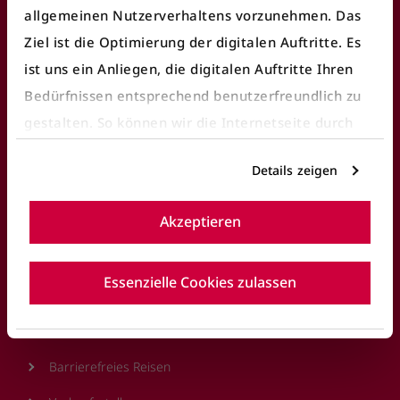
Häufige Anliegen
allgemeinen Nutzerverhaltens vorzunehmen. Das
Ziel ist die Optimierung der digitalen Auftritte. Es
Fundbüro finden
ist uns ein Anliegen, die digitalen Auftritte Ihren
Fahrausweiskontrolle
Bedürfnissen entsprechend benutzerfreundlich zu
gestalten. So können wir die Internetseite durch
Ticket/Abo kaufen
gezielte Inhalte oder Informationen auf der
öV Plus App nutzen
Details zeigen
Internetseite, die für Sie interessant sein können,
E-Ticket
optimieren.
Akzeptieren
Details entnehmen Sie bitte unserer
Fahrgastrechte
Datenschutzerklärung
.
Reisen mit BERNMOBIL
Essenzielle Cookies zulassen
Sicherheit und Sauberkeit
Barrierefreies Reisen