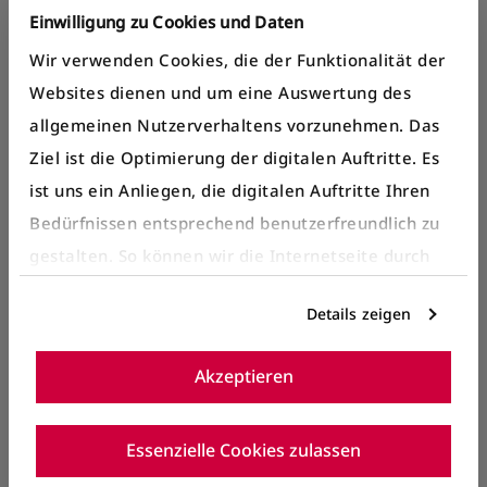
Bern, Loryplatz
Einwilligung zu Cookies und Daten
Wir verwenden Cookies, die der Funktionalität der
Bern, Bahnhof
Websites dienen und um eine Auswertung des
Köniz, Weiermatt
allgemeinen Nutzerverhaltens vorzunehmen. Das
Ziel ist die Optimierung der digitalen Auftritte. Es
Bern, Bahnhof
ist uns ein Anliegen, die digitalen Auftritte Ihren
Bedürfnissen entsprechend benutzerfreundlich zu
Bern, Elfenau
gestalten. So können wir die Internetseite durch
gezielte Inhalte oder Informationen auf der
Bern, Bahnhof
Details zeigen
Internetseite, die für Sie interessant sein können,
optimieren.
Akzeptieren
Details entnehmen Sie bitte unserer
Datenschutzerklärung
.
Essenzielle Cookies zulassen