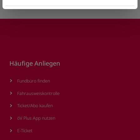
Footer
Häufige Anliegen
Fundbüro finden
Fahrausweiskontrolle
Ticket/Abo kaufen
öV Plus App nutzen
E-Ticket