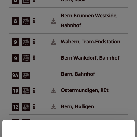
Bern Brünnen Westside,
Bahnhof
Wabern, Tram-Endstation
Bern Wankdorf, Bahnhof
Bern, Bahnhof
Ostermundigen, Rüti
Bern, Holligen
Bern, Zentrum Paul Klee