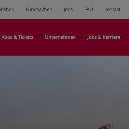
a menu
ebshop
Fundsachen
Jobs
FAQ
Kontakt
n
Abos & Tickets
Unternehmen
Jobs & Karriere