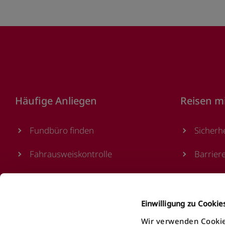
Footer
Häufige Anliegen
Reisen m
Fundbüro finden
Sicherh
Fahrausweiskontrolle
Barrier
Ticket/Abo kaufen
Verkauf
öV Plus App nutzen
Ticketa
Einwilligung zu Cooki
Wir verwenden Cookie