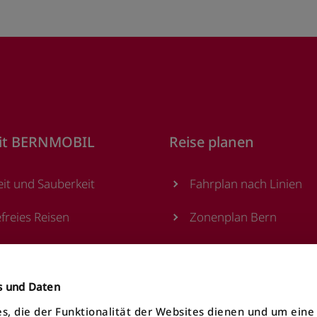
it BERNMOBIL
Reise planen
eit und Sauberkeit
Fahrplan nach Linien
efreies Reisen
Zonenplan Bern
sstellen
Alle Haltestellen
utomaten
MOONLINER
es und Daten
s, die der Funktionalität der Websites dienen und um ein