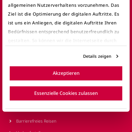
Häufige Anliegen
allgemeinen Nutzerverhaltens vorzunehmen. Das
Ziel ist die Optimierung der digitalen Auftritte. Es
Fundbüro finden
ist uns ein Anliegen, die digitalen Auftritte Ihren
Fahrausweiskontrolle
Bedürfnissen entsprechend benutzerfreundlich zu
gestalten. So können wir die Internetseite durch
Ticket/Abo kaufen
gezielte Inhalte oder Informationen auf der
öV Plus App nutzen
Details zeigen
Internetseite, die für Sie interessant sein können,
E-Ticket
optimieren.
Akzeptieren
Details entnehmen Sie bitte unserer
Fahrgastrechte
Datenschutzerklärung
.
Reisen mit BERNMOBIL
Essenzielle Cookies zulassen
Sicherheit und Sauberkeit
Barrierefreies Reisen