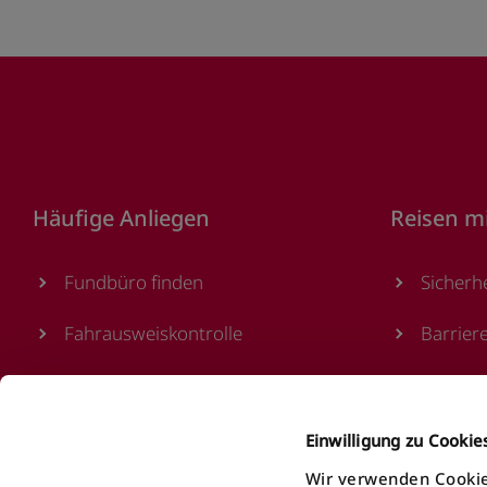
Footer
Häufige Anliegen
Reisen m
Fundbüro finden
Sicherh
Fahrausweiskontrolle
Barrier
Ticket/Abo kaufen
Verkauf
öV Plus App nutzen
Ticketa
Einwilligung zu Cooki
Wir verwenden Cookie