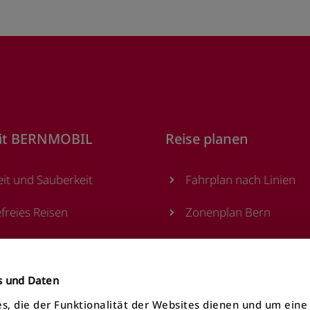
it BERNMOBIL
Reise planen
eit und Sauberkeit
Fahrplan nach Linien
efreies Reisen
Zonenplan Bern
sstellen
Alle Haltestellen
utomaten
MOONLINER
es und Daten
s, die der Funktionalität der Websites dienen und um ein