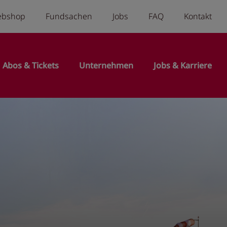
a menu
ebshop
Fundsachen
Jobs
FAQ
Kontakt
n
Abos & Tickets
Unternehmen
Jobs & Karriere