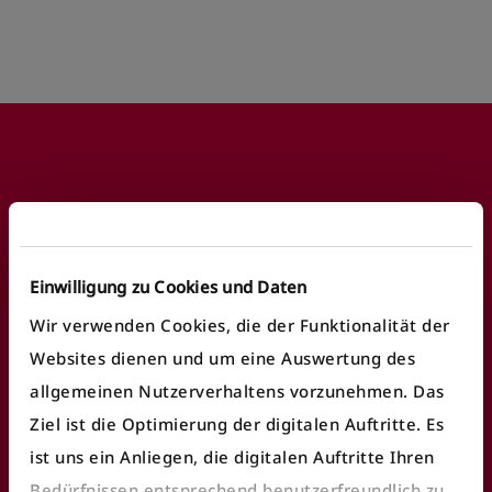
Footer
Häufige Anliegen
Einwilligung zu Cookies und Daten
Fundbüro finden
Wir verwenden Cookies, die der Funktionalität der
Websites dienen und um eine Auswertung des
Fahrausweiskontrolle
allgemeinen Nutzerverhaltens vorzunehmen. Das
Ticket/Abo kaufen
Ziel ist die Optimierung der digitalen Auftritte. Es
öV Plus App nutzen
ist uns ein Anliegen, die digitalen Auftritte Ihren
Bedürfnissen entsprechend benutzerfreundlich zu