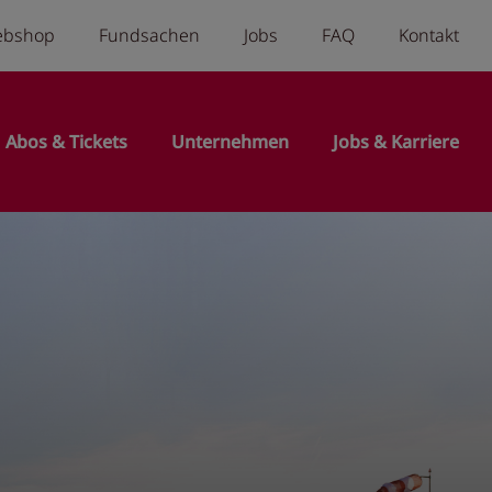
a menu
ebshop
Fundsachen
Jobs
FAQ
Kontakt
n
Abos & Tickets
Unternehmen
Jobs & Karriere