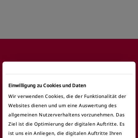
Footer
Häufige Anliegen
Einwilligung zu Cookies und Daten
Wir verwenden Cookies, die der Funktionalität der
Fundbüro finden
Websites dienen und um eine Auswertung des
Fahrausweiskontrolle
allgemeinen Nutzerverhaltens vorzunehmen. Das
Ziel ist die Optimierung der digitalen Auftritte. Es
Ticket/Abo kaufen
ist uns ein Anliegen, die digitalen Auftritte Ihren
öV Plus App nutzen