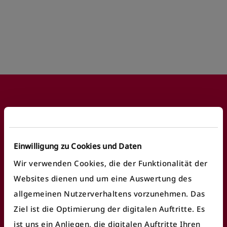
Footer
Häufige Anliegen
Einwilligung zu Cookies und Daten
Wir verwenden Cookies, die der Funktionalität der
Fundbüro finden
Websites dienen und um eine Auswertung des
allgemeinen Nutzerverhaltens vorzunehmen. Das
Fahrausweiskontrolle
Ziel ist die Optimierung der digitalen Auftritte. Es
Ticket/Abo kaufen
ist uns ein Anliegen, die digitalen Auftritte Ihren