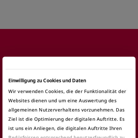
Footer
Häufige Anliegen
Einwilligung zu Cookies und Daten
Fundbüro finden
Wir verwenden Cookies, die der Funktionalität der
Websites dienen und um eine Auswertung des
Fahrausweiskontrolle
allgemeinen Nutzerverhaltens vorzunehmen. Das
Ticket/Abo kaufen
Ziel ist die Optimierung der digitalen Auftritte. Es
öV Plus App nutzen
ist uns ein Anliegen, die digitalen Auftritte Ihren
Bedürfnissen entsprechend benutzerfreundlich zu