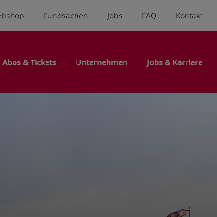
a menu
ebshop
Fundsachen
Jobs
FAQ
Kontakt
n
Abos & Tickets
Unternehmen
Jobs & Karriere