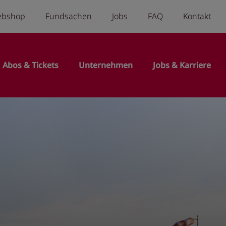
a menu
ebshop
Fundsachen
Jobs
FAQ
Kontakt
n
Abos & Tickets
Unternehmen
Jobs & Karriere