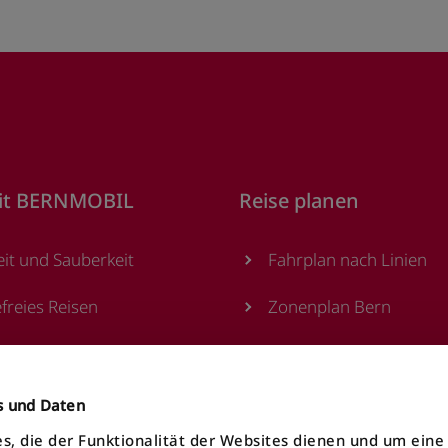
it BERNMOBIL
Reise planen
eit und Sauberkeit
Fahrplan nach Linien
efreies Reisen
Zonenplan Bern
sstellen
Alle Haltestellen
utomaten
MOONLINER
es und Daten
s, die der Funktionalität der Websites dienen und um ein