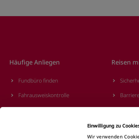
Footer
Häufige Anliegen
Reisen m
Fundbüro finden
Sicherh
Fahrausweiskontrolle
Barrier
Ticket/Abo kaufen
Verkauf
öV Plus App nutzen
Ticketa
Einwilligung zu Cooki
Wir verwenden Cookie