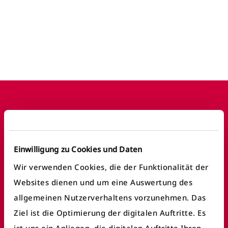
Footer
Einwilligung zu Cookies und Daten
Häufige Anliegen
Wir verwenden Cookies, die der Funktionalität der
Fundbüro finden
Websites dienen und um eine Auswertung des
allgemeinen Nutzerverhaltens vorzunehmen. Das
Fahrausweiskontrolle
Ziel ist die Optimierung der digitalen Auftritte. Es
Ticket/Abo kaufen
ist uns ein Anliegen, die digitalen Auftritte Ihren