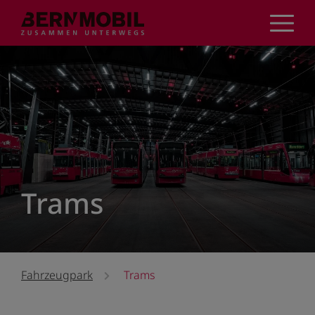
Direkt
zum
Inhalt
Trams
Fahrzeugpark
Trams