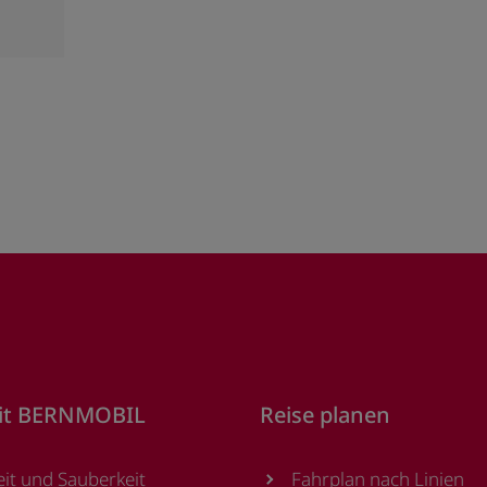
it BERNMOBIL
Reise planen
eit und Sauberkeit
Fahrplan nach Linien