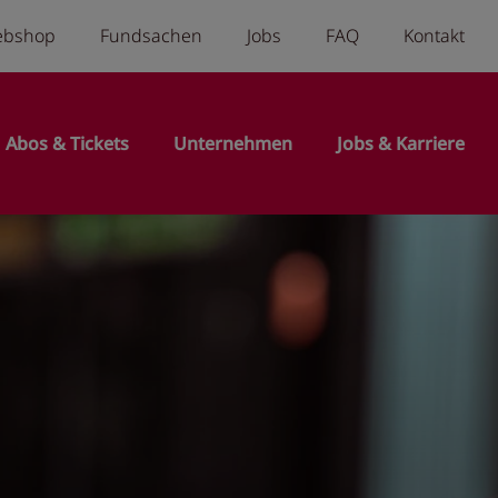
a menu
ebshop
Fundsachen
Jobs
FAQ
Kontakt
n
Abos & Tickets
Unternehmen
Jobs & Karriere