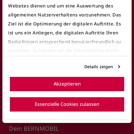
Websites dienen und um eine Auswertung des
Barrierefreies Reisen
allgemeinen Nutzerverhaltens vorzunehmen. Das
Verkaufsstellen
Ziel ist die Optimierung der digitalen Auftritte. Es
Ticketautomaten
ist uns ein Anliegen, die digitalen Auftritte Ihren
Bedürfnissen entsprechend benutzerfreundlich zu
Parkkarte
gestalten. So können wir die Internetseite durch
Reise planen
gezielte Inhalte oder Informationen auf der
Details zeigen
Internetseite, die für Sie interessant sein können,
Fahrplan nach Linien
optimieren.
Akzeptieren
Details entnehmen Sie bitte unserer
Zonenplan Bern
Datenschutzerklärung
.
Alle Haltestellen
Essenzielle Cookies zulassen
MOONLINER
Dein BERNMOBIL