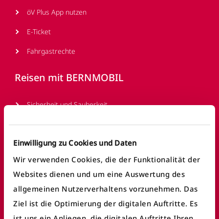
öV Plus App nutzen
E-Ticket
Fahrgastrechte
Reisen mit BERNMOBIL
Sicherheit und Sauberkeit
Barrierefreies Reisen
Einwilligung zu Cookies und Daten
Verkaufsstellen
Wir verwenden Cookies, die der Funktionalität der
Ticketautomaten
Websites dienen und um eine Auswertung des
Parkkarte
allgemeinen Nutzerverhaltens vorzunehmen. Das
Ziel ist die Optimierung der digitalen Auftritte. Es
Reise planen
ist uns ein Anliegen, die digitalen Auftritte Ihren