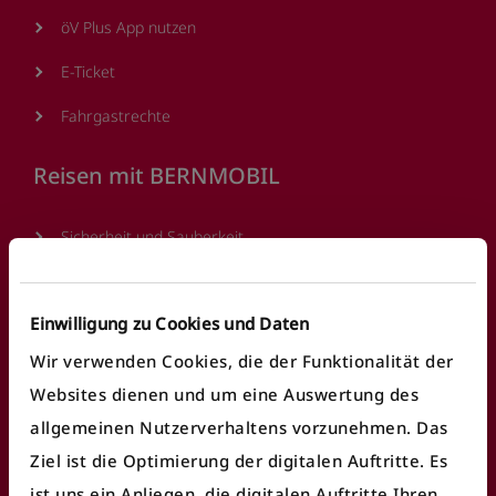
öV Plus App nutzen
E-Ticket
Fahrgastrechte
Reisen mit BERNMOBIL
Sicherheit und Sauberkeit
Barrierefreies Reisen
Einwilligung zu Cookies und Daten
Verkaufsstellen
Wir verwenden Cookies, die der Funktionalität der
Ticketautomaten
Websites dienen und um eine Auswertung des
Parkkarte
allgemeinen Nutzerverhaltens vorzunehmen. Das
Ziel ist die Optimierung der digitalen Auftritte. Es
Reise planen
ist uns ein Anliegen, die digitalen Auftritte Ihren