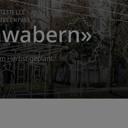
nwabern»
m Herbst geplant.