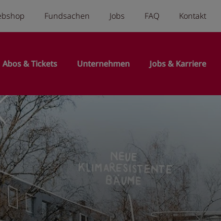
a menu
ebshop
Fundsachen
Jobs
FAQ
Kontakt
n
Abos & Tickets
Unternehmen
Jobs & Karriere