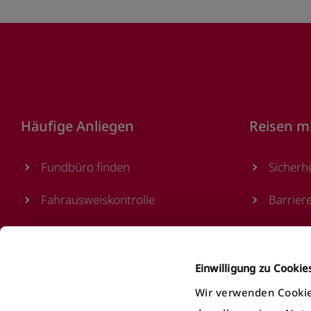
Footer
Häufige Anliegen
Reisen m
Fundbüro finden
Sicherh
Fahrausweiskontrolle
Barrier
Ticket/Abo kaufen
Verkauf
öV Plus App nutzen
Ticketa
Einwilligung zu Cooki
Wir verwenden Cookie
E-Ticket
Parkkar