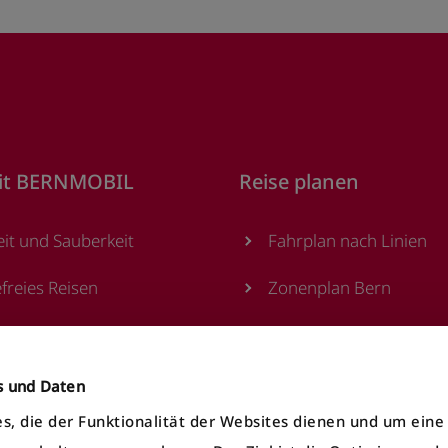
it BERNMOBIL
Reise planen
eit und Sauberkeit
Fahrplan nach Linien
efreies Reisen
Zonenplan Bern
sstellen
Alle Haltestellen
utomaten
MOONLINER
es und Daten
s, die der Funktionalität der Websites dienen und um ein
te