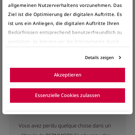
allgemeinen Nutzerverhaltens vorzunehmen. Das
Ziel ist die Optimierung der digitalen Auftritte. Es
ist uns ein Anliegen, die digitalen Auftritte Ihren
Bedürfnissen entsprechend benutzerfreundlich zu
gestalten. So können wir die Internetseite durch
gezielte Inhalte oder Informationen auf der
Details zeigen
Internetseite, die für Sie interessant sein können,
optimieren.
Akzeptieren
Details entnehmen Sie bitte unserer
Datenschutzerklärung
.
Essenzielle Cookies zulassen
Objéts trouvés
Vous avez perdu quelque chose dans un