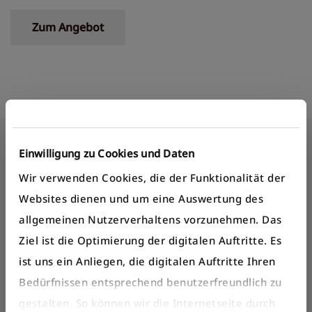
Zum Angebot
Einwilligung zu Cookies und Daten
Weiterführende
Wir verwenden Cookies, die der Funktionalität der
Informationen
Websites dienen und um eine Auswertung des
allgemeinen Nutzerverhaltens vorzunehmen. Das
Alles zum
Tramsimulator
im Überblick
Ziel ist die Optimierung der digitalen Auftritte. Es
Direktlink zum
Buchungsformular
ist uns ein Anliegen, die digitalen Auftritte Ihren
Bedürfnissen entsprechend benutzerfreundlich zu
gestalten. So können wir die Internetseite durch