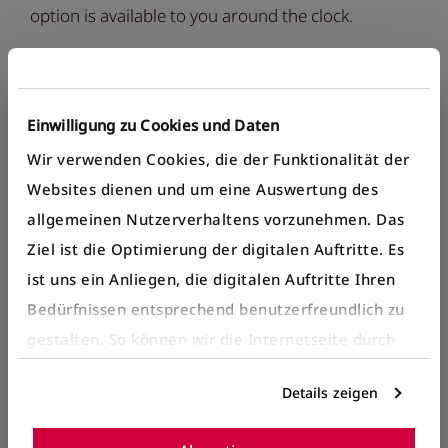
option is available to you around the clock.
Lost property form
Einwilligung zu Cookies und Daten
Wir verwenden Cookies, die der Funktionalität der
Websites dienen und um eine Auswertung des
allgemeinen Nutzerverhaltens vorzunehmen. Das
The next day at our
Ziel ist die Optimierung der digitalen Auftritte. Es
service centre
ist uns ein Anliegen, die digitalen Auftritte Ihren
Bedürfnissen entsprechend benutzerfreundlich zu
We will be happy to help you find your mobile
gestalten. So können wir die Internetseite durch
phone, teddy bear, umbrella or shopping bag that
gezielte Inhalte oder Informationen auf der
Details zeigen
you have left behind. If items are found in a vehicle,
Internetseite, die für Sie interessant sein können,
optimieren.
our driving service staff will bring them to us. Call