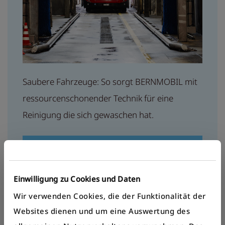
Saubere Fahrzeuge: So sorgt BERNMOBIL mit
ressourcenschonender Technik für eine
Reinigung die sich gewaschen hat.
Mehr erfahren
Einwilligung zu Cookies und Daten
Logenplatz: Farbenblind vor
Wir verwenden Cookies, die der Funktionalität der
der Ampel
Websites dienen und um eine Auswertung des