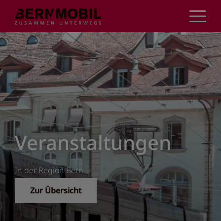
Direkt
zum
Inhalt
Informiert über
WhatsApp
News zu Umleitungen und Einschränkungen
Jetzt abonnieren